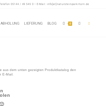
Telefon 05144 / 49 545 0 • E-Mail: info[at]natursteinpark-horn.de
ABHOLUNG
LIEFERUNG
BLOG
0
Sie aus dem unten gezeigten Produktkatalog den
r E-Mail.
rn
olen
🙂