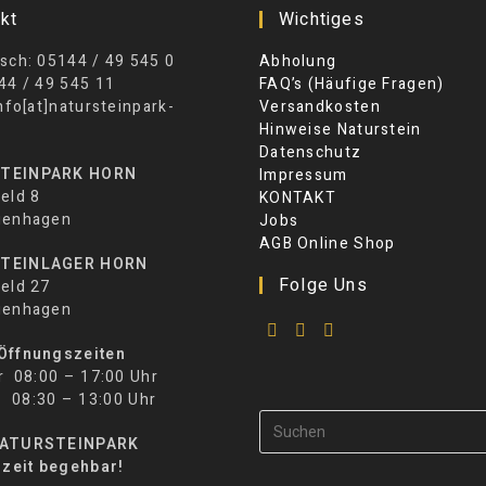
kt
Wichtiges
sch: 05144 / 49 545 0
Abholung
44 / 49 545 11
FAQ’s (Häufige Fragen)
info[at]natursteinpark-
Versandkosten
Hinweise Naturstein
Datenschutz
TEINPARK HORN
Impressum
eld 8
KONTAKT
ienhagen
Jobs
AGB Online Shop
TEINLAGER HORN
Folge Uns
eld 27
ienhagen
Öffnungszeiten
r 08:00 – 17:00 Uhr
30 – 13:00 Uhr
NATURSTEINPARK
rzeit begehbar!