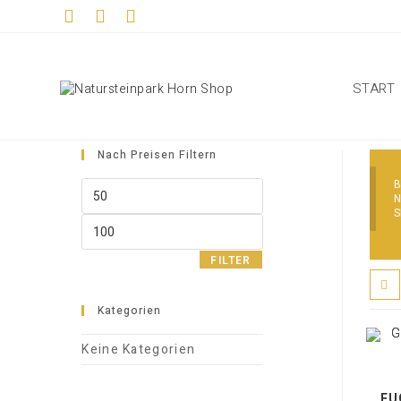
Zum
Inhalt
springen
START
Nach Preisen Filtern
B
Min.
N
Preis
S
Max.
Preis
FILTER
Kategorien
Keine Kategorien
FU