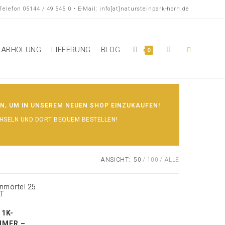
Telefon 05144 / 49 545 0 • E-Mail: info[at]natursteinpark-horn.de
ABHOLUNG
LIEFERUNG
BLOG
Website-
0
Suche
EN, UM IN UNSEREM NEUEN SHOP EINZUKAUFEN!
HSELN UND DORT BEQUEM BESTELLEN!
umschalten
ANSICHT:
50
100
ALLE
 1K-
IMER –