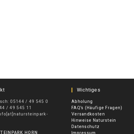
kt
Wichtiges
sch: 05144 / 49 545 0
Abholung
44 / 49 545 11
FAQ’s (Häufige Fragen)
info[at]natursteinpark-
Versandkosten
Hinweise Naturstein
Datenschutz
TEINPARK HORN
Impressum