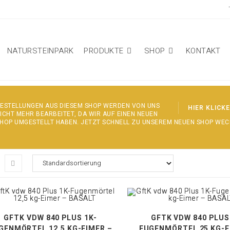
NATURSTEINPARK
PRODUKTE
SHOP
KONTAKT
ESTELLUNGEN AUS DIESEM SHOP WERDEN VON UNS
HIER KLICK
ICHT MEHR BEARBEITET, DA WIR AUF EINEN NEUEN
HOP UMGESTELLT HABEN. JETZT SCHNELL ZU UNSEREM NEUEN SHOP WEC
GFTK VDW 840 PLUS 1K-
GFTK VDW 840 PLUS
GENMÖRTEL 12,5 KG-EIMER –
FUGENMÖRTEL 25 KG-E