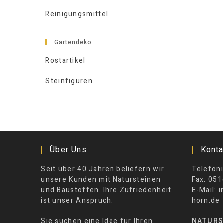
Reinigungsmittel
Gartendeko
Rostartikel
Steinfiguren
Über Uns
Konta
Seit über 40 Jahren beliefern wir
Telefoni
unsere Kunden mit Natursteinen
Fax: 051
und Baustoffen. Ihre Zufriedenheit
E-Mail: 
ist unser Anspruch.
horn.de
Sie suchen eine Idee für Ihren
NATURS